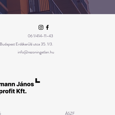
06 1/414-11-43
 Budapest Erdőkerülő utca 35. 1/3.
info@rezoningatlan.hu
ó
ÁSZF