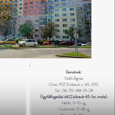
Gondnok:
Galló Ágnes
Címe: 1157 Zsókavár u. 65. 2/10.
Tel.: 06-70-418-91-28
Ügyfélfogadási idő (Zsókavár 65. fsz. iroda):
Hétfő: 9-10-ig,
Csütörtök: 17-18-ig