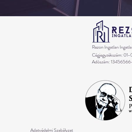
Rezon Ingatlan Ingatla
Cégjegyzékszám: 01
Adószám: 13456566
Adatvédelmi Szabályzat