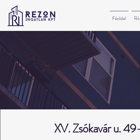
Főoldal
Ró
XV. Zsókavár u. 49