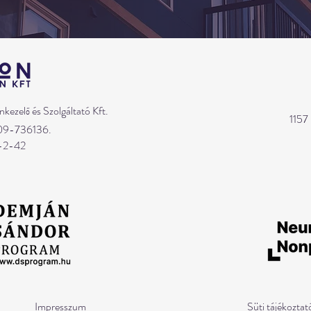
nkezelő és Szolgáltató Kft.
1157
-09-736136.
-2-42
Impresszum
Süti tájékoztat