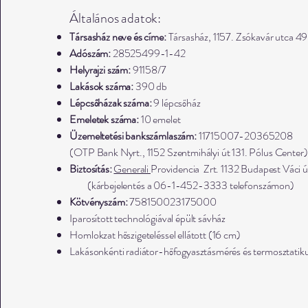
Általános adatok:
Társasház neve és címe:
Társasház, 1157. Zsókavár utca 4
Adószám:
28525499-1-42
Helyrajzi szám:
91158/7
Lakások száma:
390 db
Lépcsőházak száma:
9 lépcsőház
Emeletek száma:
10 emelet
Üzemeltetési bankszámlaszám:
11715007-20365208
(OTP Bank Nyrt., 1152 Szentmihályi út 131. Pólus Center)
Biztosítás:
Generali
Providencia Zrt. 1132 Budapest Váci 
(kárbejelentés a 06-1-452-3333 telefonszámon)
Kötvényszám:
758150023175000
Iparosított technológiával épült sávház
Homlokzat hőszigeteléssel ellátott (16 cm)
Lakásonkénti radiátor-hőfogyasztásmérés és termosztatiku