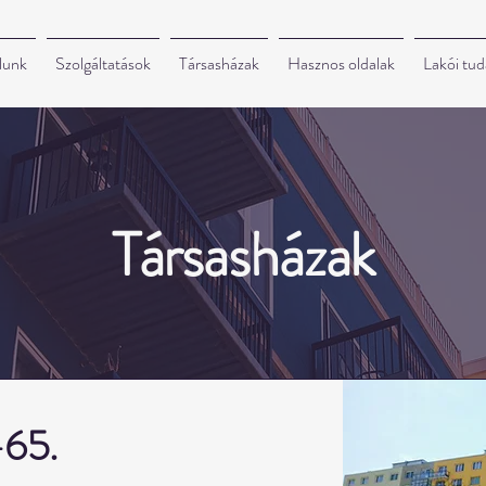
lunk
Szolgáltatások
Társasházak
Hasznos oldalak
Lakói tud
Társasházak
-65.