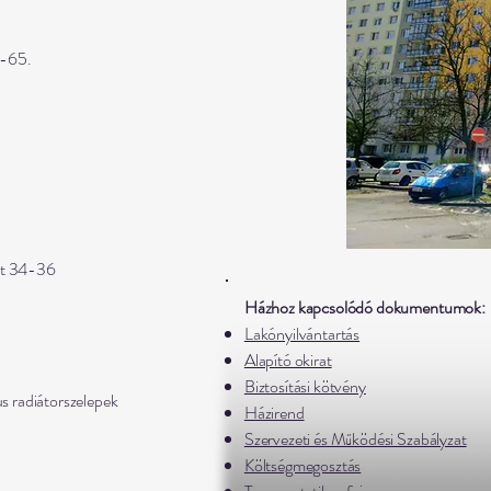
9-65.
út 34-36
Házhoz kapcsolódó dokumentumok:
Lakónyilvántartás
Alapító okirat
Biztosítási kötvény
s radiátorszelepek
Házirend
Szervezeti és Működési Szabályzat
Költségmegosztás