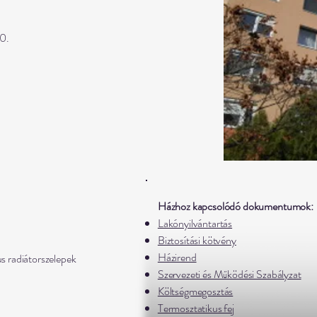
10.
Házhoz kapcsolódó dokumentumok:
Lakónyilvántartás
Biztosítási kötvény
Házirend
s radiátorszelepek
Szervezeti és Működési Szabályzat
Költségmegosztás
Termosztatikus fej