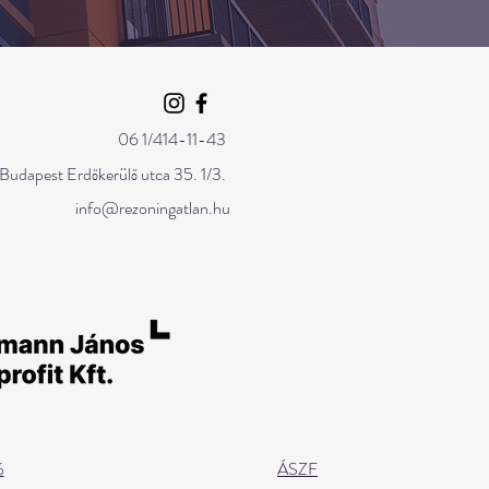
06 1/414-11-43
 Budapest Erdőkerülő utca 35. 1/3.
info@rezoningatlan.hu
ó
ÁSZF