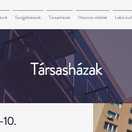
lunk
Szolgáltatások
Társasházak
Hasznos oldalak
Lakói tud
Társasházak
-10.