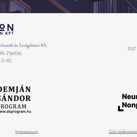
nkezelő és Szolgáltató Kft.
1157
-09-736136.
-2-42
Impresszum
Süti tájékoztat