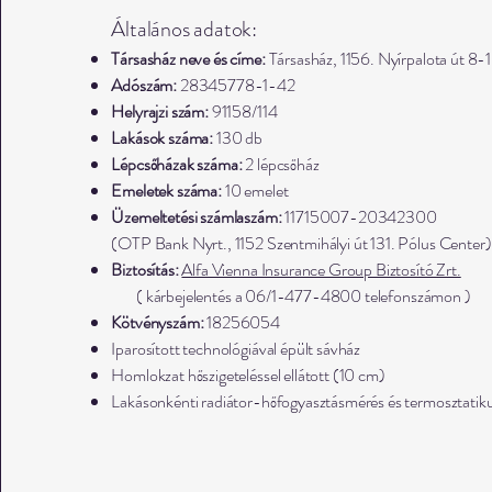
Általános adatok:
Társasház neve és címe:
Társasház, 1156. Nyírpalota út 8-
Adószám:
28345778-1-42
Helyrajzi szám:
91158/114
Lakások száma:
130 db
Lépcsőházak száma:
2 lépcsőház
Emeletek száma:
10 emelet
Üzemeltetési számlaszám:
11715007-20342300
(OTP Bank Nyrt., 1152 Szentmihályi út 131. Pólus Center)
Biztosítás:
Alfa Vienna Insurance Group Biztosító Zrt.
( kárbejelentés a 06/1-477-4800 telefonszámon )
Kötvényszám:
18256054
Iparosított technológiával épült sávház
Homlokzat hőszigeteléssel ellátott (10 cm)
Lakásonkénti radiátor-hőfogyasztásmérés és termosztatiku