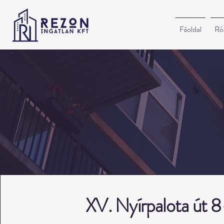
Főoldal
Ró
XV. Nyírpalota út 8